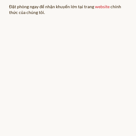
VỊ TRÍ
Đặt phòng ngay để nhận khuyến lớn tại trang
website
chính
thức của chúng tôi.
LIÊN HỆ
BẢN ĐỒ WEBSITE
PHẢN HỒI